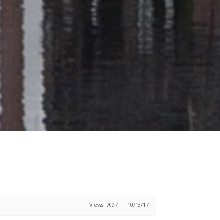
Views: 7097
10/13/17