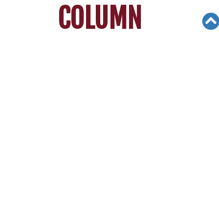
COLUMN
Views: 3250
12/16/20
[리차드 빈센트 김의 대입가이드] 드림
스쿨 떨어졌다고? 기회는 얼마든지 있
다
코
로나19 사태가 최악의 국면으로 치닫고 있는 시
점에 고교 시니어들은 너나 할 것 없이 힘든 나날을
보내고 있다. 지난 7~8개월동안 학생들은 학교에
가보지도 못한 채 집에서 온라인 수업을 받고 있다.
그래도 어김 없이 대입원서 작성 시즌은 돌아왔고,
많은 12학년생들은 지난 11월1일 사립대 조기전
형, 11월30일 UC 계열대학 원서 접수를 마무리했