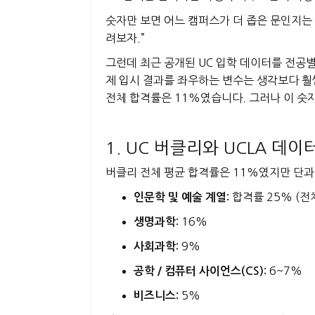
숫자만 보면 어느 캠퍼스가 더 좁은 문인지는 
려보자.”
그런데 최근 공개된 UC 입학 데이터를 전공
제 입시 결과를 좌우하는 변수는 생각보다 훨씬
전체 합격률은 11%였습니다. 그러나 이 숫
1. UC 버클리와 UCLA 데
버클리 전체 평균 합격률은 11%였지만 단과
합격률 25% (전
인문학 및 예술 계열:
16%
생명과학:
9%
사회과학:
6~7%
공학 / 컴퓨터 사이언스(CS):
5%
비즈니스: