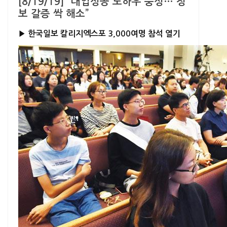
[8/19/19] “대입성공 노하우 풍성… 정
보 갈증 싹 해소”
▶ 한국일보 칼리지엑스포 3,000여명 참석 열기