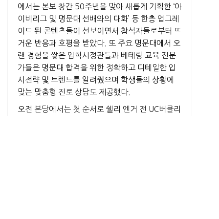
에서는 본보 창간 50주년을 맞아 새롭게 기획한 ‘아
이비리그 및 명문대 선배와의 대화’ 등 한층 업그레
이드 된 콘텐츠들이 선보이면서 참석자들로부터 뜨
거운 반응과 호평을 받았다. 또 주요 명문대에서 오
랜 경험을 쌓은 입학사정관들과 베테랑 교육 전문
가들은 명문대 합격을 위한 정확하고 디테일한 입
시전략 및 트렌드를 알려줬으며 학생들의 상황에
맞는 맞춤형 진로 상담도 제공했다.
오전 본당에서는 첫 순서로 쉘리 엔거 전 UC버클리
입학사정관이 ‘변화하는 대입, 어떻게 준비할 것인
가’라는 주제로 UC와 명문대의 입학 전형 트렌드에
대해 상세히 강의했으며 이어 칼리지엑스포의 하이
라이트인 ‘아이비리그 대학생들과의 대화’가 제니
위트리 전 UCLA, 존스홉킨스 입학담당관이 진행한
가운데 명문대 재학생들의 생생한 입시 경험담과
대입 전략 노하우가 전달됐고 질의응답 시간도 마
련됐다. 정오부터는 ‘입시스캔들과 전형 트렌드’ ‘하