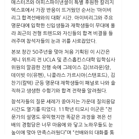
매스터즈와 아피스파이낸셜이 특별 후원한 칼리지
엑스포에서 가장 반응이 뜨거웠던 순서는 ‘아이비
리그 합격선배와의 대화’ 시간. 아이비리그와 주요
명문대에 입학한 신입생들과 재학생들이 무대에 올
라 최근의 전형 트렌드와 자신들의 합격 비결을 들
려주며 참석자들의 눈과 귀를 사로잡았다.
본보 창간 50주년을 맞아 처음 기획된 이 시간은
제니 위트리 전 UCLA 및 존스홉킨스대학 입학심사
위원의 깔끔한 진행 속에 그레이스 김(브라운)양,
데이빗 이(유펜), 니콜라스 가르시아(스탠포드), 김
찬기(칼텍) 군등 명문대 재학생들이 패널로 나와 솔
직하고 생생한 수험기와 합격 전략을 알려줬다.
참석자들의 질문 셰레가 쏟아지는 가운데 질의응답
시간도 열기를 띠었다. 11학년 티모시 이군은 “전
문가의 설명도 유익했지만 똑같은 과정을 겪은 선
배의 경험담은 너무 마음에 와 닿고 노하우들도 눈
높이에 맞아 만족스러웠다”며 “선배와의 대화를 통