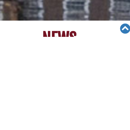
NEWS
No
Title
Date
Views
[News] 2021 Virtual College
28
Workshop 4/17 온라인 AM 라
03/23/21
6731
이브 대입 세미나 : RSVP NOW!
[News] [09/24/19] 입학스캔들
여파… "경력 검증 강화" 제니 위
27
09/24/19
7355
틀리 어드미션 매스터즈 수석 컨
설턴트
[News] [09/24/19] ''중앙일보